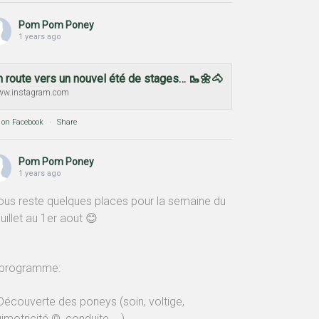
Pom Pom Poney
1 years ago
n route vers un nouvel été de stages… 🥾🌼🐴
w.instagram.com
 on Facebook
·
Share
Pom Pom Poney
1 years ago
nous reste quelques places pour la semaine du
juillet au 1er aout 😊
 programme:
Découverte des poneys (soin, voltige,
imotricité ©, conduite, …)