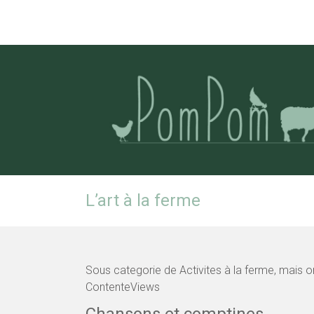
Pom Pom
Poney
L’art à la ferme
Sous categorie de Activites à la ferme, mais on
ContenteViews