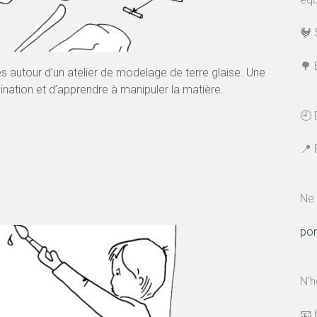
🐓 
🌳 
s autour d’un atelier de modelage de terre glaise. Une
ination et d’apprendre à manipuler la matière.
🕘 
📍 
Ne 
po
N’h
📧