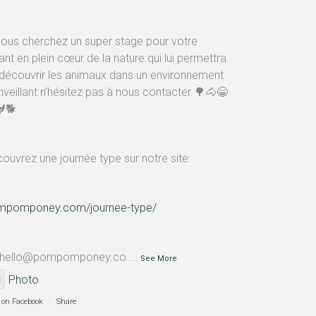
vous cherchez un super stage pour votre
ant en plein cœur de la nature qui lui permettra
découvrir les animaux dans un environnement
nveillant n’hésitez pas à nous contacter 🌳🐴😁
🐕
ouvrez une journée type sur notre site:
mpomponey.com/journee-type/
 hello@pompomponey.co
...
See More
Photo
 on Facebook
·
Share