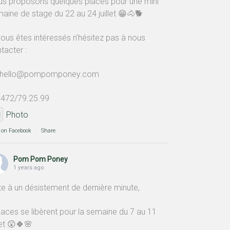
s proposons quelques places pour une mini
aine de stage du 22 au 24 juillet 😁🐴🐕
vous êtes intéressés n’hésitez pas à nous
tacter :
 hello@pompomponey.com
472/79.25.99
Photo
 on Facebook
·
Share
Pom Pom Poney
1 years ago
te à un désistement de dernière minute,
laces se libèrent pour la semaine du 7 au 11
llet 😲🍀🌸