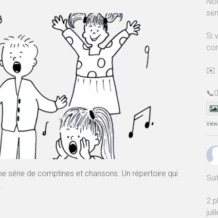
Nou
sem
Si 
con
✉️
📞0
View
 série de comptines et chansons. Un répertoire qui
Sui
.
2 p
jui