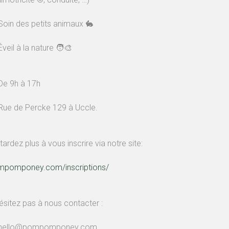
Soin des petits animaux 🐇
Éveil à la nature 🧑‍🎨
De 9h à 17h
Rue de Percke 129 à Uccle.
tardez plus à vous inscrire via notre site:
mpomponey.com/inscriptions/
ésitez pas à nous contacter :
 hello@pompomponey.com