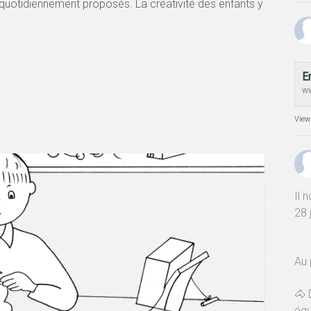
 quotidiennement proposés. La créativité des enfants y
E
ww
View
Il 
28 
Au
🐴 
équ