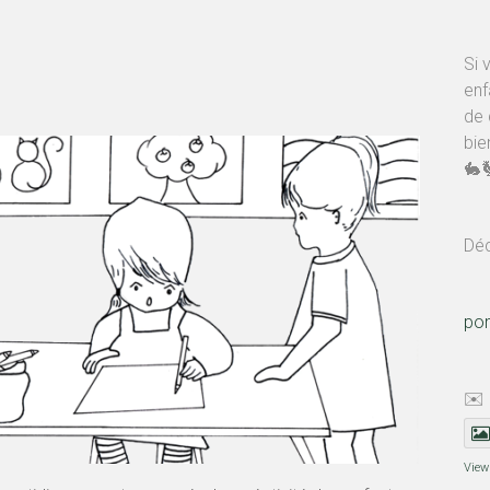
Si 
enf
de 
bie
🐇
Déc
po
✉️
View