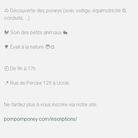
🐴 Découverte des poneys (soin, voltige, équimotricité ©,
conduite, …)
🐓 Soin des petits animaux 🐇
🌳 Éveil à la nature 🧑‍🎨
🕘 De 9h à 17h
📍 Rue de Percke 129 à Uccle.
Ne tardez plus à vous inscrire via notre site:
pompomponey.com/inscriptions/