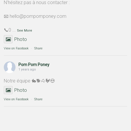
N’hésitez pas à nous contacter :
📧 hello@pompomponey.com
📞0
...
See More
Photo
View on Facebook
·
Share
Pom Pom Poney
1 years ago
Notre équipe 🐇🐕🐴🐓😍
Photo
View on Facebook
·
Share