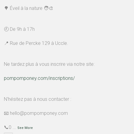
🌳 Éveil à la nature 🧑‍🎨
🕘 De 9h à 17h
📍 Rue de Percke 129 à Uccle.
Ne tardez plus à vous inscrire via notre site:
pompomponey.com/inscriptions/
N’hésitez pas à nous contacter :
📧 hello@pompomponey.com
📞0
...
See More