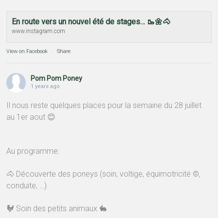
En route vers un nouvel été de stages… 🥾🌼🐴
www.instagram.com
View on Facebook
·
Share
Pom Pom Poney
1 years ago
Il nous reste quelques places pour la semaine du 28 juillet
au 1er aout 😊
Au programme:
🐴 Découverte des poneys (soin, voltige, équimotricité ©,
conduite, …)
🐓 Soin des petits animaux 🐇